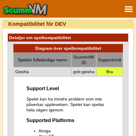
Kompatibilitet för DEV
Detaljer om spelkompatibilitet
Diagram över spelkompatibilitet
ScummVM
Spelets fullständiga namn
Supportnivå
ID
Geisha
gob:geisha
Bra
Support Level
Spelet kan ha mindre problem som inte
påverkar upplevelsen. Spelet kan spelas
hela vägen igenom.
Supported Platforms
Amiga