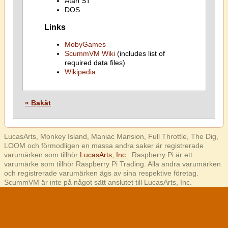
Atari ST
DOS
Links
MobyGames
ScummVM Wiki
(includes list of
required data files)
Wikipedia
« Bakåt
LucasArts, Monkey Island, Maniac Mansion, Full Throttle, The Dig,
LOOM och förmodligen en massa andra saker är registrerade
varumärken som tillhör
LucasArts, Inc.
. Raspberry Pi är ett
varumärke som tillhör Raspberry Pi Trading. Alla andra varumärken
och registrerade varumärken ägs av sina respektive företag.
ScummVM är inte på något sätt anslutet till LucasArts, Inc.