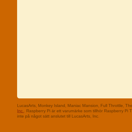
LucasArts, Monkey Island, Maniac Mansion, Full Throttle, T
Inc.
. Raspberry Pi är ett varumärke som tillhör Raspberry Pi
inte på något sätt anslutet till LucasArts, Inc.