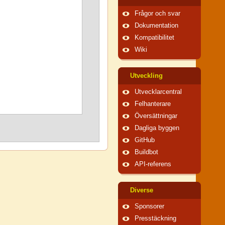
Frågor och svar
Dokumentation
Kompatibilitet
Wiki
Utveckling
Utvecklarcentral
Felhanterare
Översättningar
Dagliga byggen
GitHub
Buildbot
API-referens
Diverse
Sponsorer
Presstäckning