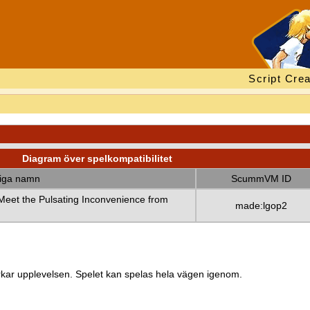
Script Crea
Diagram över spelkompatibilitet
diga namn
ScummVM ID
eet the Pulsating Inconvenience from
made:lgop2
kar upplevelsen. Spelet kan spelas hela vägen igenom.