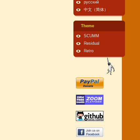
русский
中文（简体）
Theme
SCUMM
Residual
Retro