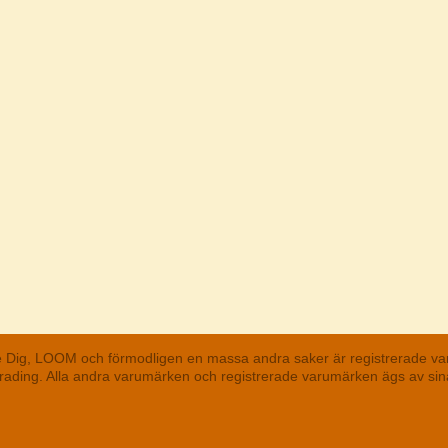
he Dig, LOOM och förmodligen en massa andra saker är registrerade va
 Trading. Alla andra varumärken och registrerade varumärken ägs av s