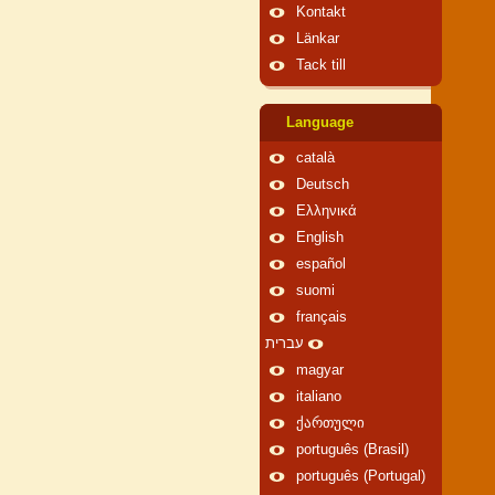
Kontakt
Länkar
Tack till
Language
català
Deutsch
Ελληνικά
English
español
suomi
français
עברית
magyar
italiano
ქართული
português (Brasil)
português (Portugal)