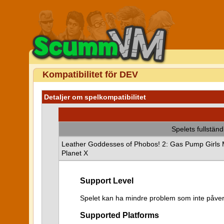
Kompatibilitet för DEV
Detaljer om spelkompatibilitet
Spelets fullstän
Leather Goddesses of Phobos! 2: Gas Pump Girls M
Planet X
Support Level
Spelet kan ha mindre problem som inte påver
Supported Platforms