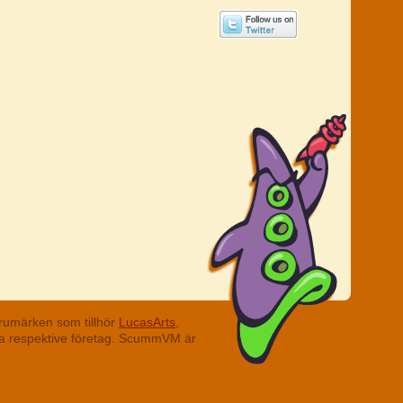
rumärken som tillhör
LucasArts,
ina respektive företag. ScummVM är