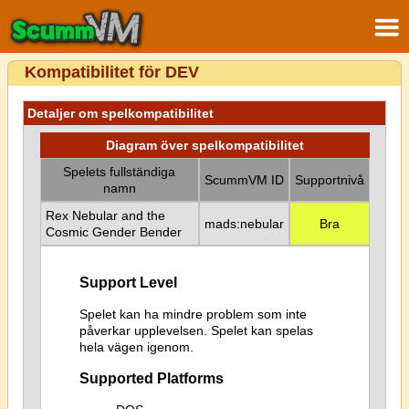
Kompatibilitet för DEV
Detaljer om spelkompatibilitet
Diagram över spelkompatibilitet
Spelets fullständiga
ScummVM ID
Supportnivå
namn
Rex Nebular and the
mads:nebular
Bra
Cosmic Gender Bender
Support Level
Spelet kan ha mindre problem som inte
påverkar upplevelsen. Spelet kan spelas
hela vägen igenom.
Supported Platforms