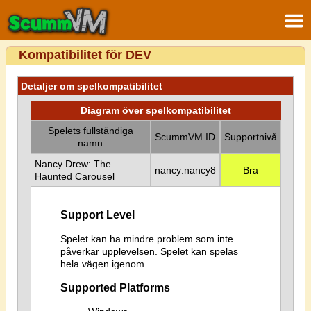
Kompatibilitet för DEV
Detaljer om spelkompatibilitet
Diagram över spelkompatibilitet
Spelets fullständiga
ScummVM ID
Supportnivå
namn
Nancy Drew: The
nancy:nancy8
Bra
Haunted Carousel
Support Level
Spelet kan ha mindre problem som inte
påverkar upplevelsen. Spelet kan spelas
hela vägen igenom.
Supported Platforms