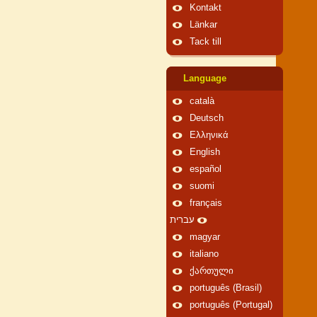
Kontakt
Länkar
Tack till
Language
català
Deutsch
Ελληνικά
English
español
suomi
français
עברית
magyar
italiano
ქართული
português (Brasil)
português (Portugal)