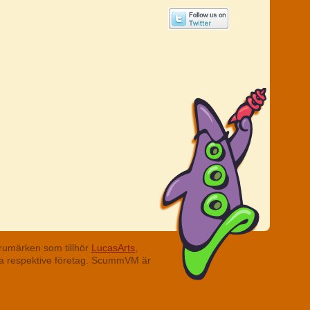
rumärken som tillhör
LucasArts,
ina respektive företag. ScummVM är