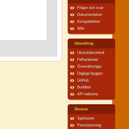
Frågor och svar
Dokumentation
Kompatibilitet
Wiki
Utveckling
Utvecklarcentral
Felhanterare
Översättningar
Dagliga byggen
GitHub
Buildbot
API-referens
Diverse
Sponsorer
Presstäckning