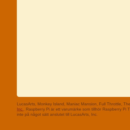
LucasArts, Monkey Island, Maniac Mansion, Full Throttle, T
Inc.
. Raspberry Pi är ett varumärke som tillhör Raspberry Pi
inte på något sätt anslutet till LucasArts, Inc.