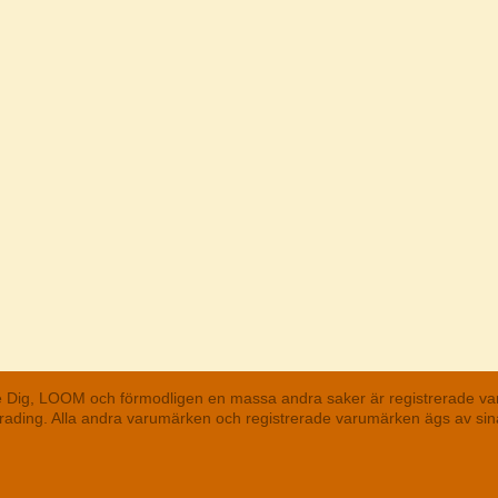
he Dig, LOOM och förmodligen en massa andra saker är registrerade va
 Trading. Alla andra varumärken och registrerade varumärken ägs av s