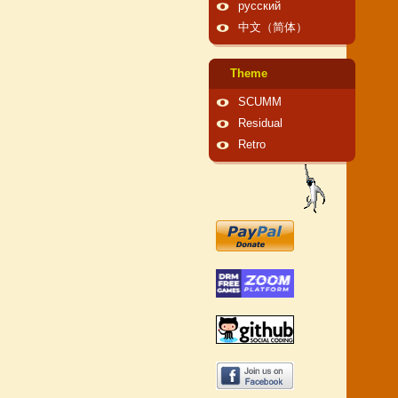
русский
中文（简体）
Theme
SCUMM
Residual
Retro