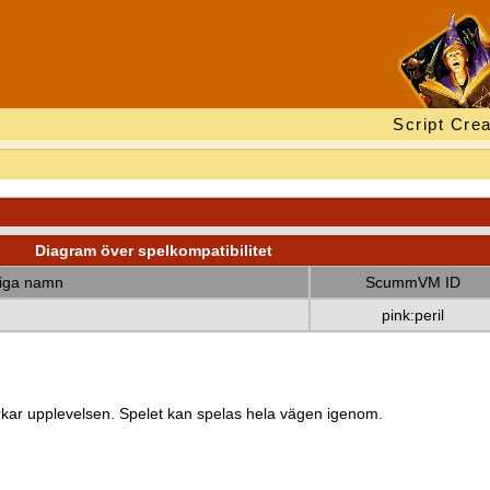
Script Crea
Diagram över spelkompatibilitet
diga namn
ScummVM ID
pink:peril
kar upplevelsen. Spelet kan spelas hela vägen igenom.