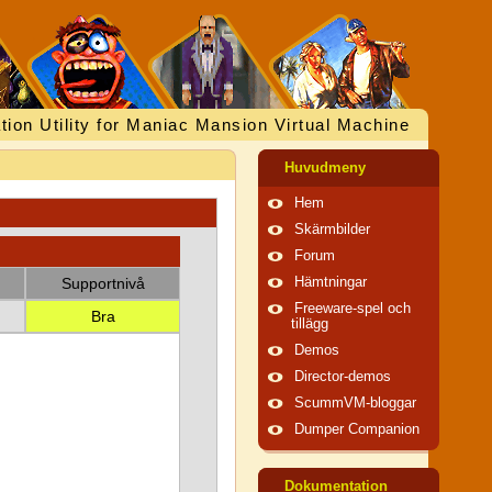
tion Utility for Maniac Mansion Virtual Machine
Huvudmeny
Hem
Skärmbilder
Forum
Supportnivå
Hämtningar
Freeware-spel och
Bra
tillägg
Demos
Director-demos
ScummVM-bloggar
Dumper Companion
Dokumentation