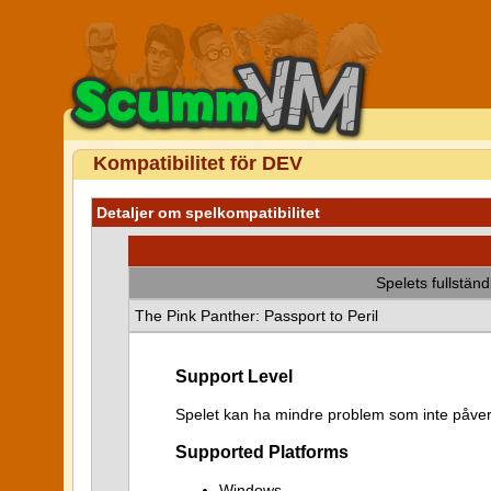
Kompatibilitet för DEV
Detaljer om spelkompatibilitet
Spelets fullstän
The Pink Panther: Passport to Peril
Support Level
Spelet kan ha mindre problem som inte påver
Supported Platforms
Windows