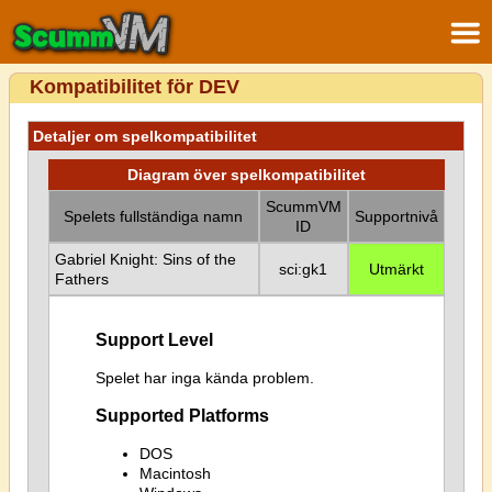
Kompatibilitet för DEV
Detaljer om spelkompatibilitet
Diagram över spelkompatibilitet
ScummVM
Spelets fullständiga namn
Supportnivå
ID
Gabriel Knight: Sins of the
sci:gk1
Utmärkt
Fathers
Support Level
Spelet har inga kända problem.
Supported Platforms
DOS
Macintosh