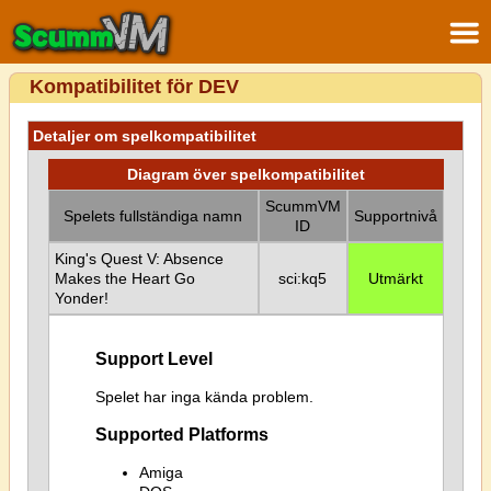
Kompatibilitet för DEV
Detaljer om spelkompatibilitet
Diagram över spelkompatibilitet
ScummVM
Spelets fullständiga namn
Supportnivå
ID
King's Quest V: Absence
Makes the Heart Go
sci:kq5
Utmärkt
Yonder!
Support Level
Spelet har inga kända problem.
Supported Platforms
Amiga