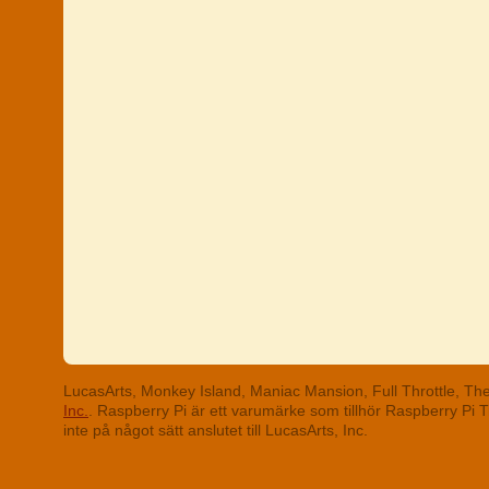
LucasArts, Monkey Island, Maniac Mansion, Full Throttle, T
Inc.
. Raspberry Pi är ett varumärke som tillhör Raspberry Pi
inte på något sätt anslutet till LucasArts, Inc.