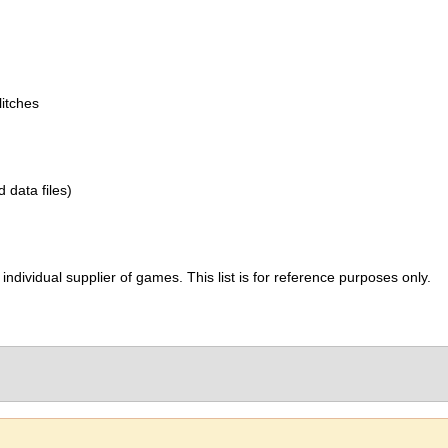
itches
d data files)
ividual supplier of games. This list is for reference purposes only.