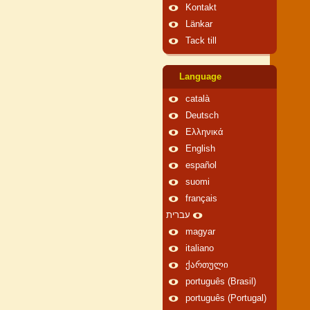
Kontakt
Länkar
Tack till
Language
català
Deutsch
Ελληνικά
English
español
suomi
français
עברית
magyar
italiano
ქართული
português (Brasil)
português (Portugal)