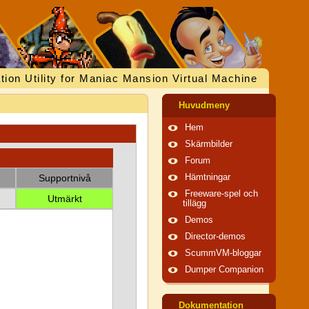
tion Utility for Maniac Mansion Virtual Machine
Huvudmeny
Hem
Skärmbilder
Forum
Supportnivå
Hämtningar
Freeware-spel och
Utmärkt
tillägg
Demos
Director-demos
ScummVM-bloggar
Dumper Companion
Dokumentation