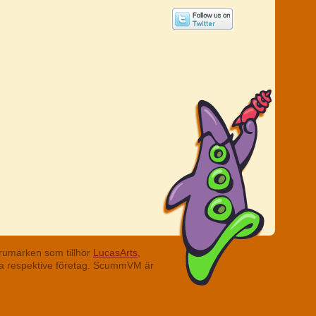
rumärken som tillhör
LucasArts,
ina respektive företag. ScummVM är