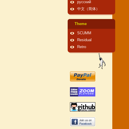
русский
中文（简体）
Theme
SCUMM
Residual
Retro