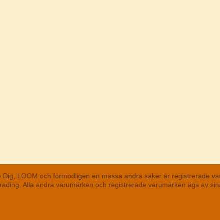
he Dig, LOOM och förmodligen en massa andra saker är registrerade va
 Trading. Alla andra varumärken och registrerade varumärken ägs av s