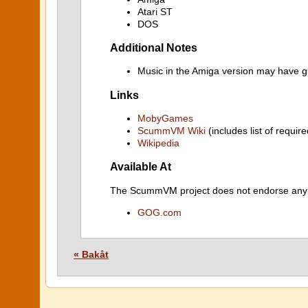
Atari ST
DOS
Additional Notes
Music in the Amiga version may have gl
Links
MobyGames
ScummVM Wiki
(includes list of require
Wikipedia
Available At
The ScummVM project does not endorse any ind
GOG.com
« Bakåt