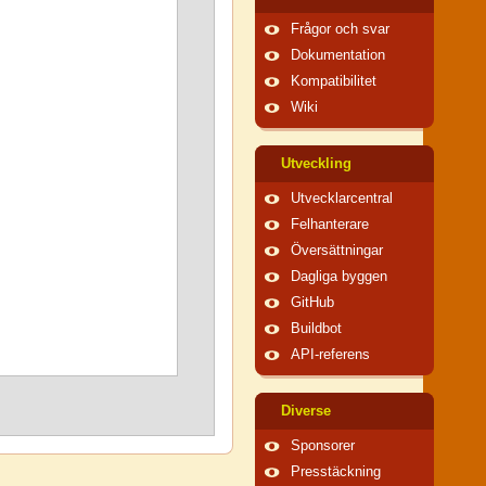
Frågor och svar
Dokumentation
Kompatibilitet
Wiki
Utveckling
Utvecklarcentral
Felhanterare
Översättningar
Dagliga byggen
GitHub
Buildbot
API-referens
Diverse
Sponsorer
Presstäckning