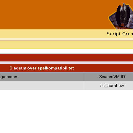
Script Crea
Diagram över spelkompatibilitet
diga namn
ScummVM ID
sci:laurabow