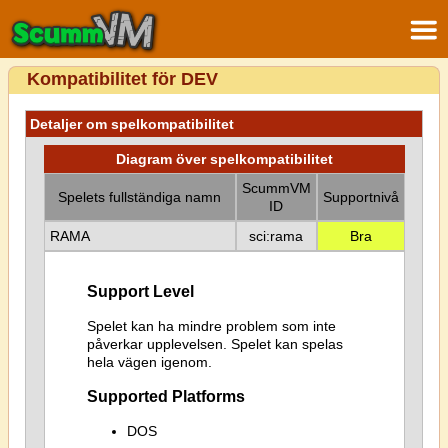
Kompatibilitet för DEV
Detaljer om spelkompatibilitet
Diagram över spelkompatibilitet
ScummVM
Spelets fullständiga namn
Supportnivå
ID
RAMA
sci:rama
Bra
Support Level
Spelet kan ha mindre problem som inte
påverkar upplevelsen. Spelet kan spelas
hela vägen igenom.
Supported Platforms
DOS