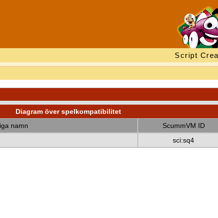
Script Crea
Diagram över spelkompatibilitet
diga namn
ScummVM ID
sci:sq4