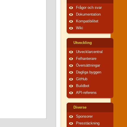
Frågor och svar
Dokumentation
Kompatibilitet
Wiki
Utveckling
Utvecklarcentral
Felhanterare
Översättningar
Dagliga byggen
GitHub
Buildbot
API-referens
Diverse
Sponsorer
Presstäckning