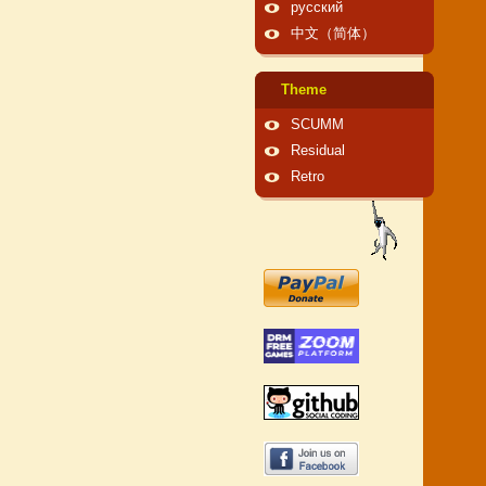
русский
中文（简体）
Theme
SCUMM
Residual
Retro