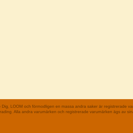
he Dig, LOOM och förmodligen en massa andra saker är registrerade va
 Trading. Alla andra varumärken och registrerade varumärken ägs av s