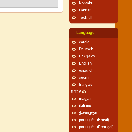
Kontakt
Länkar
Tack till
Language
català
Deutsch
Ελληνικά
English
español
suomi
français
עברית
magyar
italiano
ქართული
português (Brasil)
português (Portugal)