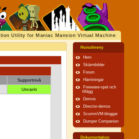
tion Utility for Maniac Mansion Virtual Machine
Huvudmeny
Hem
Skärmbilder
Forum
Supportnivå
Hämtningar
Freeware-spel och
Utmärkt
tillägg
Demos
Director-demos
ScummVM-bloggar
Dumper Companion
Dokumentation