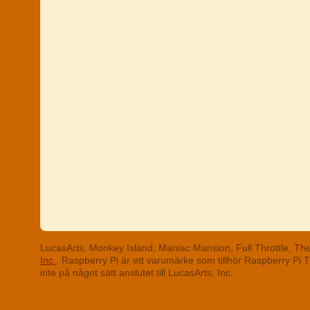
LucasArts, Monkey Island, Maniac Mansion, Full Throttle, T
Inc.
. Raspberry Pi är ett varumärke som tillhör Raspberry Pi
inte på något sätt anslutet till LucasArts, Inc.