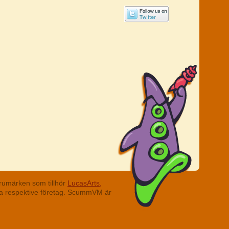
rumärken som tillhör
LucasArts,
ina respektive företag. ScummVM är