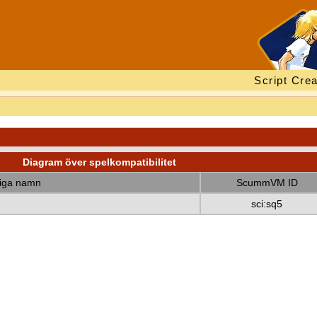
Script Crea
Diagram över spelkompatibilitet
diga namn
ScummVM ID
sci:sq5