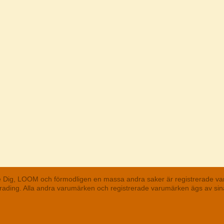
he Dig, LOOM och förmodligen en massa andra saker är registrerade va
 Trading. Alla andra varumärken och registrerade varumärken ägs av s