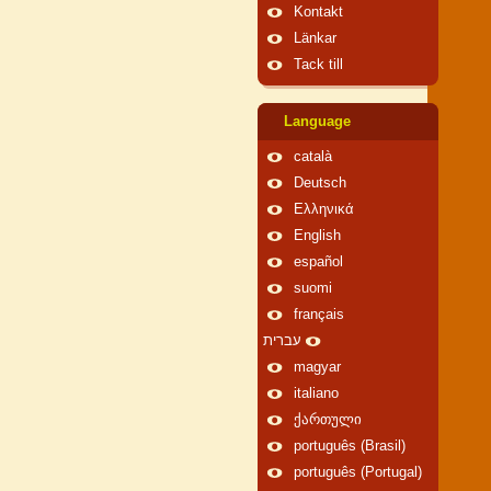
Kontakt
Länkar
Tack till
Language
català
Deutsch
Ελληνικά
English
español
suomi
français
עברית
magyar
italiano
ქართული
português (Brasil)
português (Portugal)