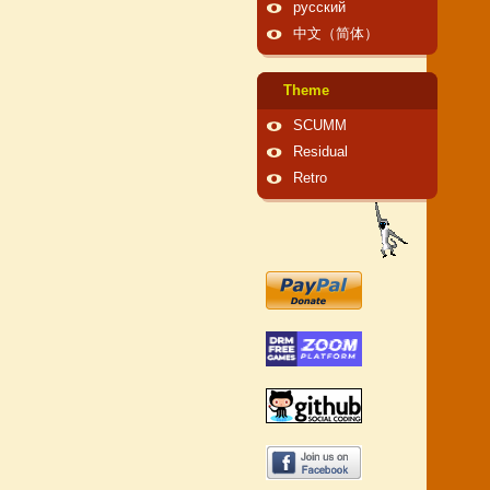
русский
中文（简体）
Theme
SCUMM
Residual
Retro