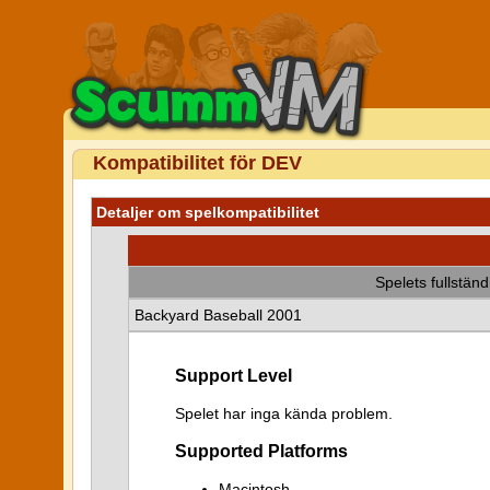
Kompatibilitet för DEV
Detaljer om spelkompatibilitet
Spelets fullstän
Backyard Baseball 2001
Support Level
Spelet har inga kända problem.
Supported Platforms
Macintosh