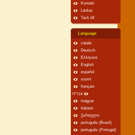
Kontakt
Länkar
Tack till
Language
català
Deutsch
Ελληνικά
English
español
suomi
français
עברית
magyar
italiano
ქართული
português (Brasil)
português (Portugal)