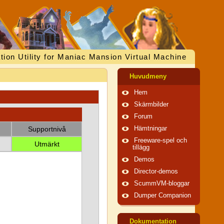
tion Utility for Maniac Mansion Virtual Machine
Huvudmeny
Hem
Skärmbilder
Forum
Supportnivå
Hämtningar
Freeware-spel och
Utmärkt
tillägg
Demos
Director-demos
ScummVM-bloggar
Dumper Companion
Dokumentation