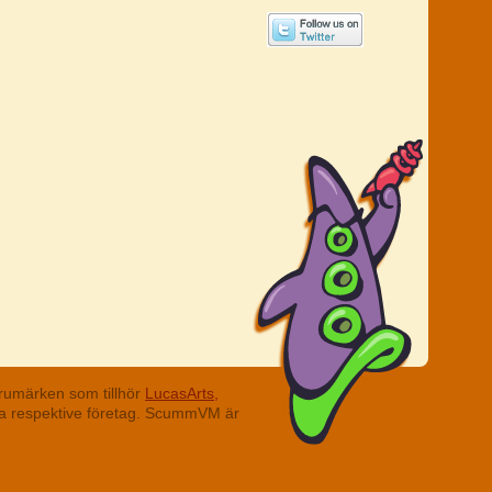
rumärken som tillhör
LucasArts,
ina respektive företag. ScummVM är