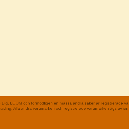
he Dig, LOOM och förmodligen en massa andra saker är registrerade va
 Trading. Alla andra varumärken och registrerade varumärken ägs av s