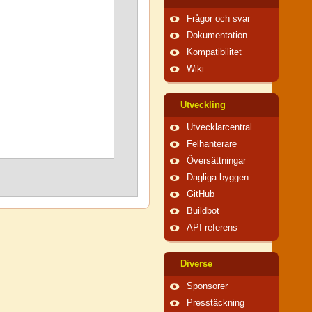
Frågor och svar
Dokumentation
Kompatibilitet
Wiki
Utveckling
Utvecklarcentral
Felhanterare
Översättningar
Dagliga byggen
GitHub
Buildbot
API-referens
Diverse
Sponsorer
Presstäckning