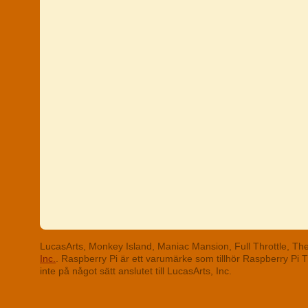
LucasArts, Monkey Island, Maniac Mansion, Full Throttle, T
Inc.
. Raspberry Pi är ett varumärke som tillhör Raspberry Pi
inte på något sätt anslutet till LucasArts, Inc.