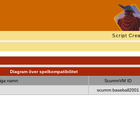
Script Crea
Diagram över spelkompatibilitet
diga namn
ScummVM ID
scumm:baseball2001