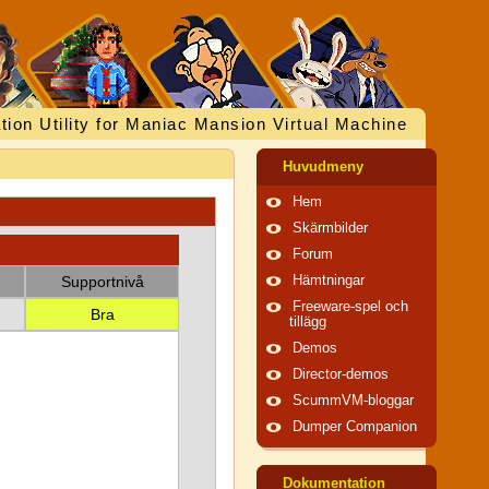
tion Utility for Maniac Mansion Virtual Machine
Huvudmeny
Hem
Skärmbilder
Forum
Supportnivå
Hämtningar
Freeware-spel och
Bra
tillägg
Demos
Director-demos
ScummVM-bloggar
Dumper Companion
Dokumentation