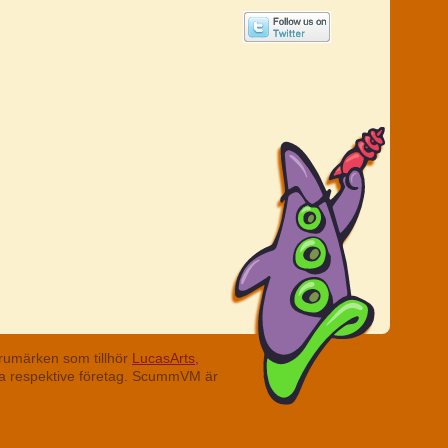
rumärken som tillhör
LucasArts,
ina respektive företag. ScummVM är