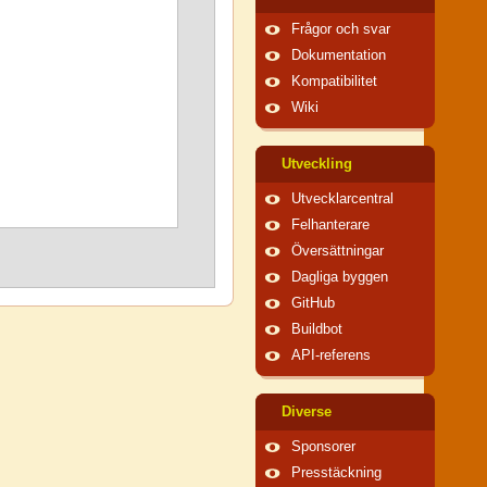
Frågor och svar
Dokumentation
Kompatibilitet
Wiki
Utveckling
Utvecklarcentral
Felhanterare
Översättningar
Dagliga byggen
GitHub
Buildbot
API-referens
Diverse
Sponsorer
Presstäckning