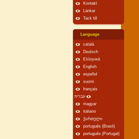
Kontakt
Länkar
Tack till
Language
català
Deutsch
Ελληνικά
English
español
suomi
français
עברית
magyar
italiano
ქართული
português (Brasil)
português (Portugal)