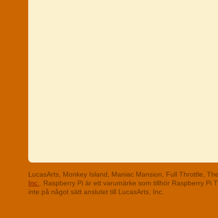
LucasArts, Monkey Island, Maniac Mansion, Full Throttle, T
Inc.
. Raspberry Pi är ett varumärke som tillhör Raspberry Pi
inte på något sätt anslutet till LucasArts, Inc.