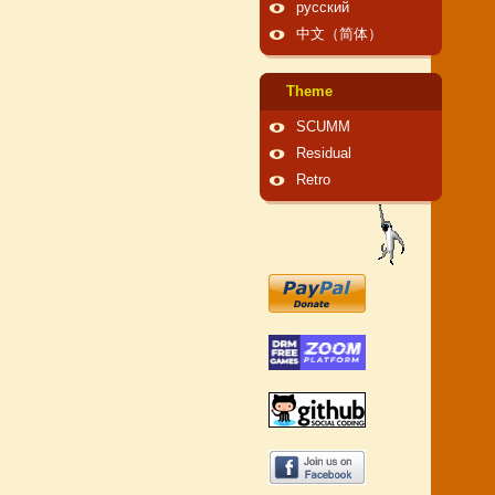
русский
中文（简体）
Theme
SCUMM
Residual
Retro