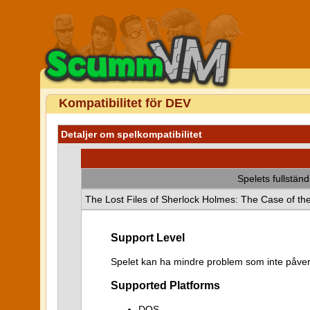
Kompatibilitet för DEV
Detaljer om spelkompatibilitet
Spelets fullstän
The Lost Files of Sherlock Holmes: The Case of th
Support Level
Spelet kan ha mindre problem som inte påver
Supported Platforms
DOS