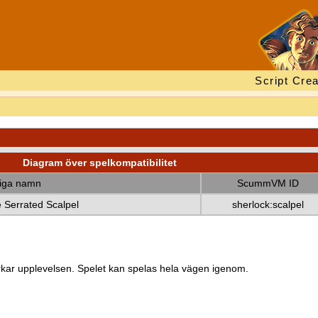
Script Crea
Diagram över spelkompatibilitet
diga namn
ScummVM ID
e Serrated Scalpel
sherlock:scalpel
kar upplevelsen. Spelet kan spelas hela vägen igenom.