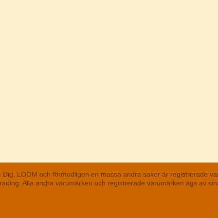
he Dig, LOOM och förmodligen en massa andra saker är registrerade va
 Trading. Alla andra varumärken och registrerade varumärken ägs av s