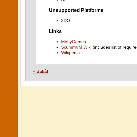
Unsupported Platforms
3DO
Links
MobyGames
ScummVM Wiki
(includes list of require
Wikipedia
« Bakåt