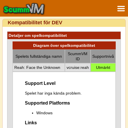
Kompatibilitet för DEV
Detaljer om spelkompatibilitet
Diagram över spelkompatibilitet
ScummVM
Spelets fullständiga namn
Supportnivå
ID
Reah: Face the Unknown
vcruise:reah
Utmärkt
Support Level
Spelet har inga kända problem.
Supported Platforms
Windows
Links