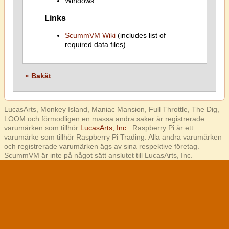
Windows
Links
ScummVM Wiki
(includes list of
required data files)
« Bakåt
LucasArts, Monkey Island, Maniac Mansion, Full Throttle, The Dig,
LOOM och förmodligen en massa andra saker är registrerade
varumärken som tillhör
LucasArts, Inc.
. Raspberry Pi är ett
varumärke som tillhör Raspberry Pi Trading. Alla andra varumärken
och registrerade varumärken ägs av sina respektive företag.
ScummVM är inte på något sätt anslutet till LucasArts, Inc.