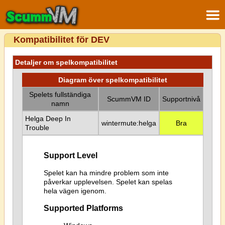
Kompatibilitet för DEV
Detaljer om spelkompatibilitet
Diagram över spelkompatibilitet
Spelets fullständiga
ScummVM ID
Supportnivå
namn
Helga Deep In
wintermute:helga
Bra
Trouble
Support Level
Spelet kan ha mindre problem som inte
påverkar upplevelsen. Spelet kan spelas
hela vägen igenom.
Supported Platforms