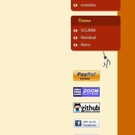
svenska
Theme
SCUMM
Residual
Retro