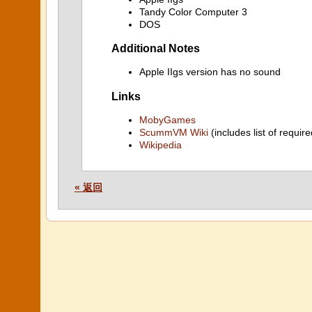
Tandy Color Computer 3
DOS
Additional Notes
Apple IIgs version has no sound
Links
MobyGames
ScummVM Wiki
(includes list of require
Wikipedia
« 返回