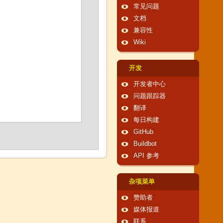
常见问题
文档
兼容性
Wiki
开发
开发者中心
问题跟踪器
翻译
每日构建
GitHub
Buildbot
API 参考
杂项菜单
赞助者
媒体报道
联系