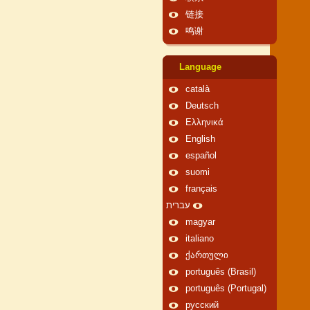
链接
鸣谢
Language
català
Deutsch
Ελληνικά
English
español
suomi
français
עברית
magyar
italiano
ქართული
português (Brasil)
português (Portugal)
русский