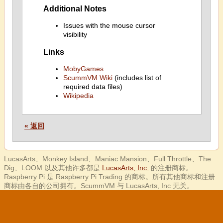
Additional Notes
Issues with the mouse cursor
visibility
Links
MobyGames
ScummVM Wiki
(includes list of
required data files)
Wikipedia
« 返回
LucasArts、Monkey Island、Maniac Mansion、Full Throttle、The
Dig、LOOM 以及其他许多都是
LucasArts, Inc.
的注册商标。
Raspberry Pi 是 Raspberry Pi Trading 的商标。所有其他商标和注册
商标由各自的公司拥有。ScummVM 与 LucasArts, Inc 无关。