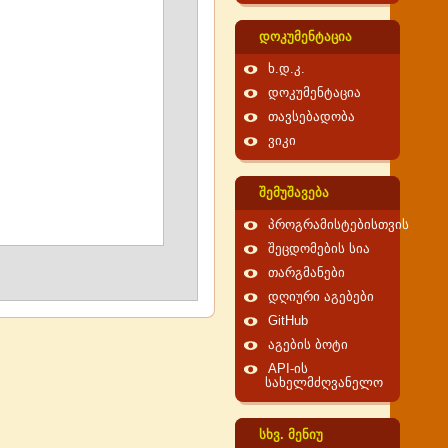
დოკუმენტაცია
ხ.დ.კ.
დოკუმენტაცია
თავსებადობა
ვიკი
შემუშავება
პროგრამისტებისთვის
შეცდომების სია
თარგმანები
დღიური აგებები
GitHub
აგების ბოტი
API-ის
სახელმძღვანელო
სხვ. მენიუ