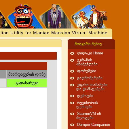
tion Utility for Maniac Mansion Virtual Machine
მთავარი მენიუ
ღილაკი Home
ეკრანის
ანაბეჭდები
ფორუმები
მხარდაჭერის დონე
გადმოწერები
გადასარევი
უფასო თამაშები
და დამატებები
დემოები
რეჟისორის
დემოები
ScummVM-ის
ბლოგები
Dumper Companion