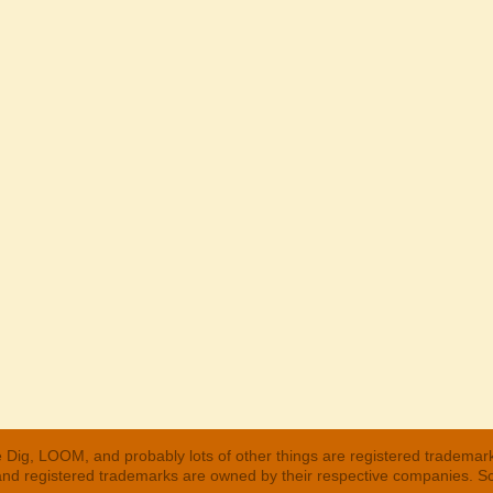
 Dig, LOOM, and probably lots of other things are registered trademar
 and registered trademarks are owned by their respective companies. S