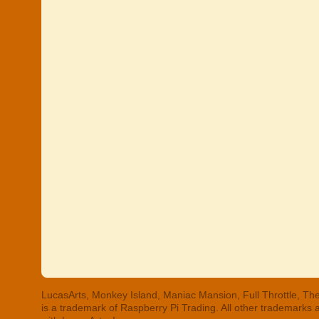
LucasArts, Monkey Island, Maniac Mansion, Full Throttle, The
is a trademark of Raspberry Pi Trading. All other trademarks