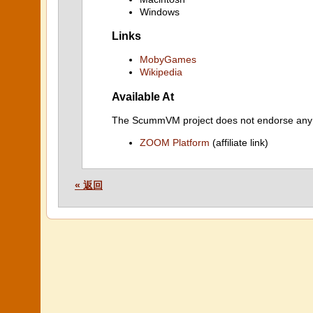
Windows
Links
MobyGames
Wikipedia
Available At
The ScummVM project does not endorse any ind
ZOOM Platform
(affiliate link)
« 返回