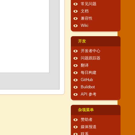
常见问题
文档
兼容性
Wiki
开发
开发者中心
问题跟踪器
翻译
每日构建
GitHub
Buildbot
API 参考
杂项菜单
赞助者
媒体报道
联系