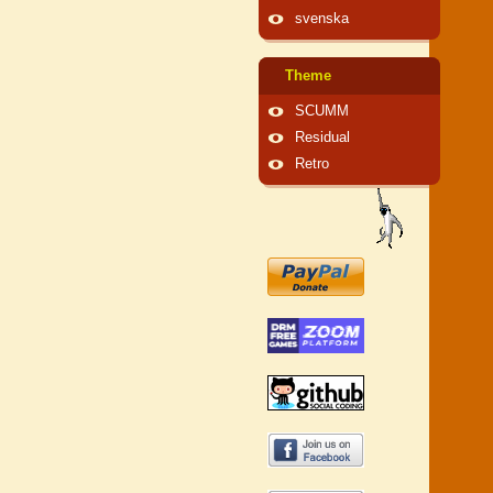
svenska
Theme
SCUMM
Residual
Retro