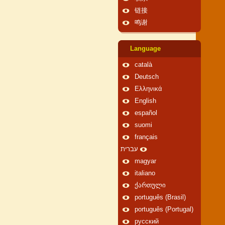
链接
鸣谢
Language
català
Deutsch
Ελληνικά
English
español
suomi
français
עברית
magyar
italiano
ქართული
português (Brasil)
português (Portugal)
русский