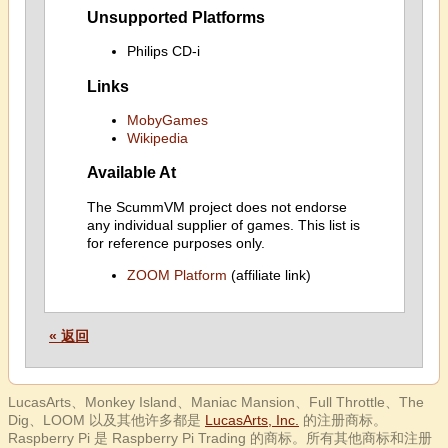
Unsupported Platforms
Philips CD-i
Links
MobyGames
Wikipedia
Available At
The ScummVM project does not endorse
any individual supplier of games. This list is
for reference purposes only.
ZOOM Platform
(affiliate link)
« 返回
LucasArts、Monkey Island、Maniac Mansion、Full Throttle、The
Dig、LOOM 以及其他许多都是
LucasArts, Inc.
的注册商标。
Raspberry Pi 是 Raspberry Pi Trading 的商标。所有其他商标和注册