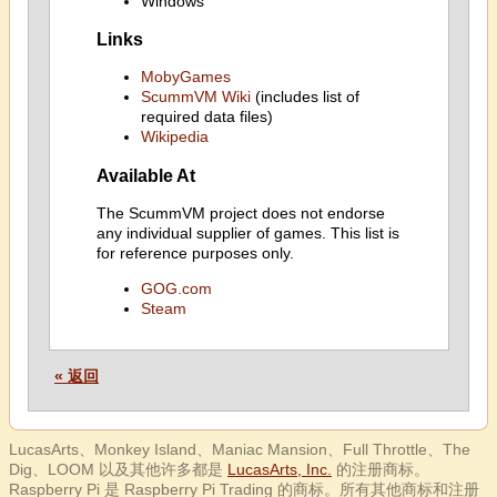
Windows
Links
MobyGames
ScummVM Wiki
(includes list of
required data files)
Wikipedia
Available At
The ScummVM project does not endorse
any individual supplier of games. This list is
for reference purposes only.
GOG.com
Steam
« 返回
LucasArts、Monkey Island、Maniac Mansion、Full Throttle、The
Dig、LOOM 以及其他许多都是
LucasArts, Inc.
的注册商标。
Raspberry Pi 是 Raspberry Pi Trading 的商标。所有其他商标和注册