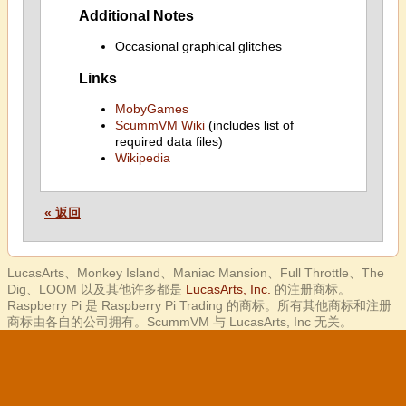
Additional Notes
Occasional graphical glitches
Links
MobyGames
ScummVM Wiki
(includes list of
required data files)
Wikipedia
« 返回
LucasArts、Monkey Island、Maniac Mansion、Full Throttle、The
Dig、LOOM 以及其他许多都是
LucasArts, Inc.
的注册商标。
Raspberry Pi 是 Raspberry Pi Trading 的商标。所有其他商标和注册
商标由各自的公司拥有。ScummVM 与 LucasArts, Inc 无关。