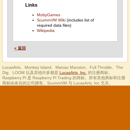
Links
MobyGames
ScummVM Wiki
(includes list of
required data files)
Wikipedia
« 返回
LucasArts、Monkey Island、Maniac Mansion、Full Throttle、The
Dig、LOOM 以及其他许多都是
LucasArts, Inc.
的注册商标。
Raspberry Pi 是 Raspberry Pi Trading 的商标。所有其他商标和注册
商标由各自的公司拥有。ScummVM 与 LucasArts, Inc 无关。