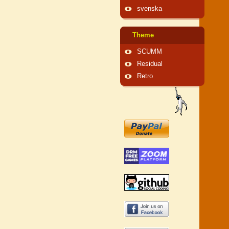
svenska
Theme
SCUMM
Residual
Retro