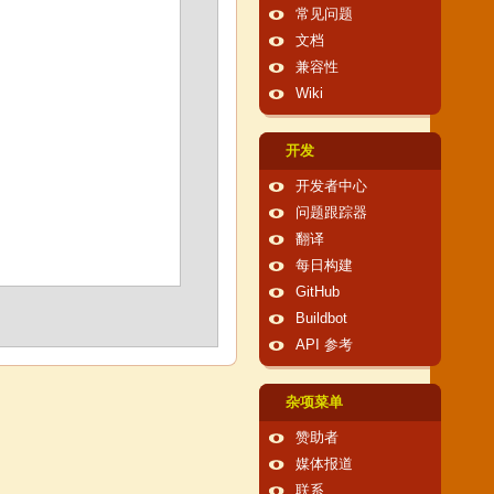
常见问题
文档
兼容性
Wiki
开发
开发者中心
问题跟踪器
翻译
每日构建
GitHub
Buildbot
API 参考
杂项菜单
赞助者
媒体报道
联系