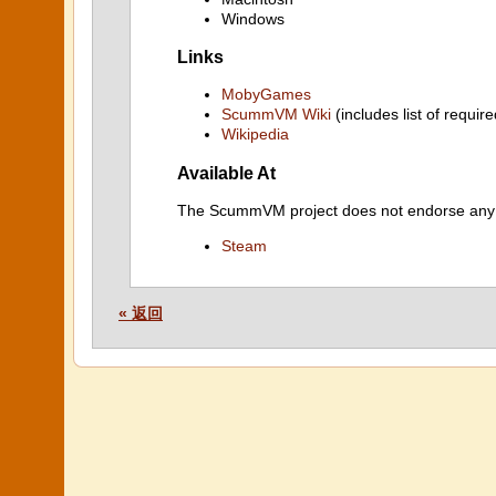
Windows
Links
MobyGames
ScummVM Wiki
(includes list of require
Wikipedia
Available At
The ScummVM project does not endorse any ind
Steam
« 返回