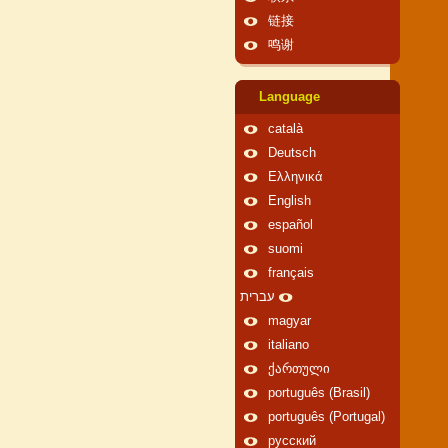
链接
鸣谢
Language
català
Deutsch
Ελληνικά
English
español
suomi
français
עברית
magyar
italiano
ქართული
português (Brasil)
português (Portugal)
русский