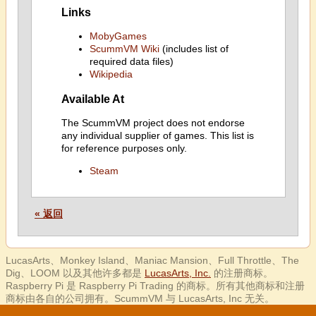
Links
MobyGames
ScummVM Wiki
(includes list of
required data files)
Wikipedia
Available At
The ScummVM project does not endorse
any individual supplier of games. This list is
for reference purposes only.
Steam
« 返回
LucasArts、Monkey Island、Maniac Mansion、Full Throttle、The
Dig、LOOM 以及其他许多都是
LucasArts, Inc.
的注册商标。
Raspberry Pi 是 Raspberry Pi Trading 的商标。所有其他商标和注册
商标由各自的公司拥有。ScummVM 与 LucasArts, Inc 无关。