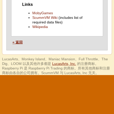
Links
MobyGames
ScummVM Wiki
(includes list of
required data files)
Wikipedia
« 返回
LucasArts、Monkey Island、Maniac Mansion、Full Throttle、The
Dig、LOOM 以及其他许多都是
LucasArts, Inc.
的注册商标。
Raspberry Pi 是 Raspberry Pi Trading 的商标。所有其他商标和注册
商标由各自的公司拥有。ScummVM 与 LucasArts, Inc 无关。