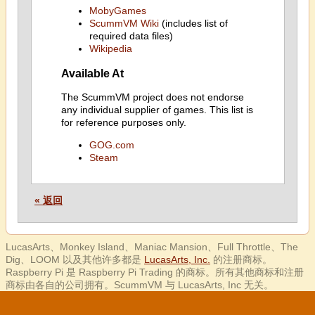
MobyGames
ScummVM Wiki
(includes list of
required data files)
Wikipedia
Available At
The ScummVM project does not endorse
any individual supplier of games. This list is
for reference purposes only.
GOG.com
Steam
« 返回
LucasArts、Monkey Island、Maniac Mansion、Full Throttle、The
Dig、LOOM 以及其他许多都是
LucasArts, Inc.
的注册商标。
Raspberry Pi 是 Raspberry Pi Trading 的商标。所有其他商标和注册
商标由各自的公司拥有。ScummVM 与 LucasArts, Inc 无关。