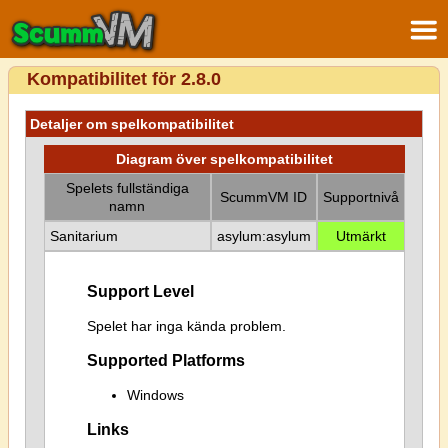
Kompatibilitet för 2.8.0
Detaljer om spelkompatibilitet
Diagram över spelkompatibilitet
Spelets fullständiga
ScummVM ID
Supportnivå
namn
Sanitarium
asylum:asylum
Utmärkt
Support Level
Spelet har inga kända problem.
Supported Platforms
Windows
Links