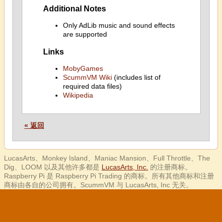
Additional Notes
Only AdLib music and sound effects
are supported
Links
MobyGames
ScummVM Wiki
(includes list of
required data files)
Wikipedia
« 返回
LucasArts、Monkey Island、Maniac Mansion、Full Throttle、The
Dig、LOOM 以及其他许多都是
LucasArts, Inc.
的注册商标。
Raspberry Pi 是 Raspberry Pi Trading 的商标。所有其他商标和注册
商标由各自的公司拥有。ScummVM 与 LucasArts, Inc 无关。