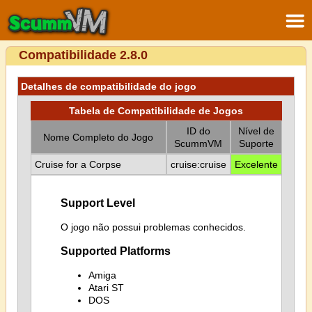
Compatibilidade 2.8.0
Detalhes de compatibilidade do jogo
Tabela de Compatibilidade de Jogos
ID do
Nível de
Nome Completo do Jogo
ScummVM
Suporte
Cruise for a Corpse
cruise:cruise
Excelente
Support Level
O jogo não possui problemas conhecidos.
Supported Platforms
Amiga
Atari ST
DOS