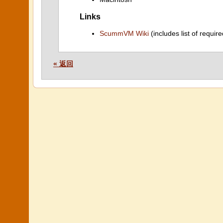
Links
ScummVM Wiki
(includes list of require
« 返回