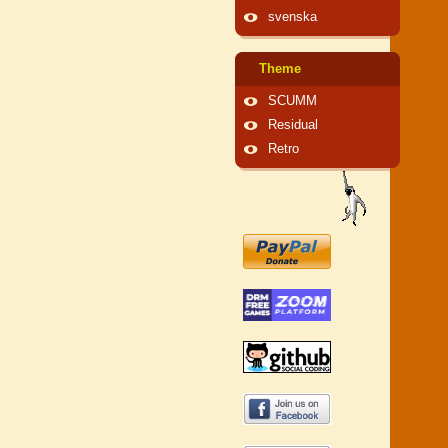
svenska
Theme
SCUMM
Residual
Retro