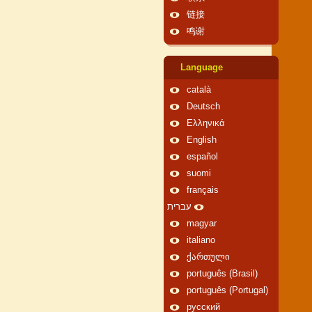
链接
鸣谢
Language
català
Deutsch
Ελληνικά
English
español
suomi
français
עברית
magyar
italiano
ქართული
português (Brasil)
português (Portugal)
русский