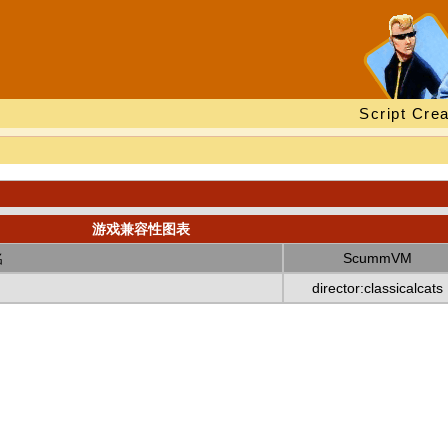
Script Crea
游戏兼容性图表
名
ScummVM
director:classicalcats