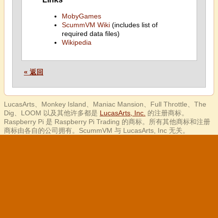
MobyGames
ScummVM Wiki
(includes list of
required data files)
Wikipedia
« 返回
LucasArts、Monkey Island、Maniac Mansion、Full Throttle、The
Dig、LOOM 以及其他许多都是
LucasArts, Inc.
的注册商标。
Raspberry Pi 是 Raspberry Pi Trading 的商标。所有其他商标和注册
商标由各自的公司拥有。ScummVM 与 LucasArts, Inc 无关。