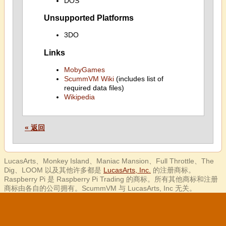
DOS
Unsupported Platforms
3DO
Links
MobyGames
ScummVM Wiki
(includes list of
required data files)
Wikipedia
« 返回
LucasArts、Monkey Island、Maniac Mansion、Full Throttle、The
Dig、LOOM 以及其他许多都是
LucasArts, Inc.
的注册商标。
Raspberry Pi 是 Raspberry Pi Trading 的商标。所有其他商标和注册
商标由各自的公司拥有。ScummVM 与 LucasArts, Inc 无关。