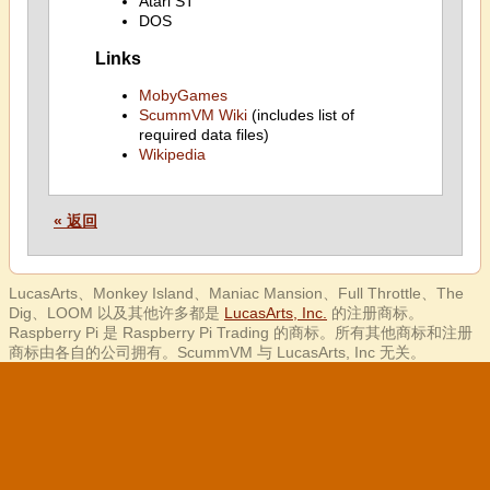
Atari ST
DOS
Links
MobyGames
ScummVM Wiki
(includes list of
required data files)
Wikipedia
« 返回
LucasArts、Monkey Island、Maniac Mansion、Full Throttle、The
Dig、LOOM 以及其他许多都是
LucasArts, Inc.
的注册商标。
Raspberry Pi 是 Raspberry Pi Trading 的商标。所有其他商标和注册
商标由各自的公司拥有。ScummVM 与 LucasArts, Inc 无关。