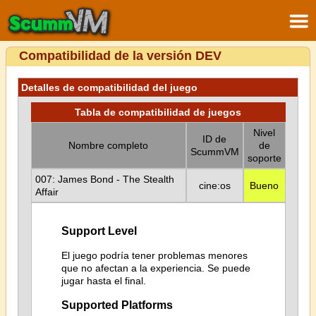
Compatibilidad de la versión DEV
Detalles de compatibilidad del juego
Tabla de compatibilidad de juegos
Nivel
ID de
Nombre completo
de
ScummVM
soporte
007: James Bond - The Stealth
cine:os
Bueno
Affair
Support Level
El juego podría tener problemas menores
que no afectan a la experiencia. Se puede
jugar hasta el final.
Supported Platforms