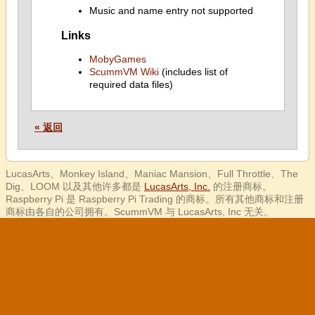
Music and name entry not supported
Links
MobyGames
ScummVM Wiki
(includes list of
required data files)
« 返回
LucasArts、Monkey Island、Maniac Mansion、Full Throttle、The
Dig、LOOM 以及其他许多都是
LucasArts, Inc.
的注册商标。
Raspberry Pi 是 Raspberry Pi Trading 的商标。所有其他商标和注册
商标由各自的公司拥有。ScummVM 与 LucasArts, Inc 无关。