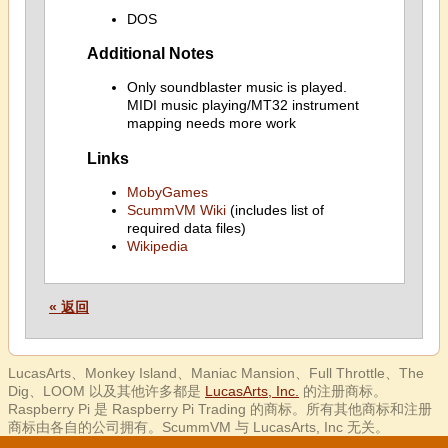
DOS
Additional Notes
Only soundblaster music is played.
MIDI music playing/MT32 instrument
mapping needs more work
Links
MobyGames
ScummVM Wiki
(includes list of
required data files)
Wikipedia
« 返回
LucasArts、Monkey Island、Maniac Mansion、Full Throttle、The
Dig、LOOM 以及其他许多都是
LucasArts, Inc.
的注册商标。
Raspberry Pi 是 Raspberry Pi Trading 的商标。所有其他商标和注册
商标由各自的公司拥有。ScummVM 与 LucasArts, Inc 无关。