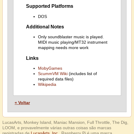
Supported Platforms
DOS
Additional Notes
Only soundblaster music is played.
MIDI music playing/MT32 instrument
mapping needs more work
Links
MobyGames
ScummVM Wiki
(includes list of
required data files)
Wikipedia
« Voltar
LucasArts, Monkey Island, Maniac Mansion, Full Throttle, The Dig,
LOOM, e provavelmente várias outras coisas são marcas
registradas de
LucasArts, Inc.
. Raspberry Pi é uma marca