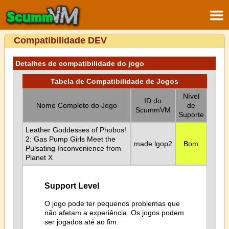
Compatibilidade DEV
Detalhes de compatibilidade do jogo
Tabela de Compatibilidade de Jogos
Nível
ID do
Nome Completo do Jogo
de
ScummVM
Suporte
Leather Goddesses of Phobos!
2: Gas Pump Girls Meet the
made:lgop2
Bom
Pulsating Inconvenience from
Planet X
Support Level
O jogo pode ter pequenos problemas que
não afetam a experiência. Os jogos podem
ser jogados até ao fim.