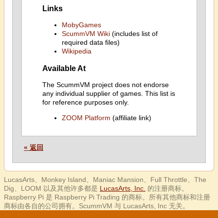
Links
MobyGames
ScummVM Wiki
(includes list of
required data files)
Wikipedia
Available At
The ScummVM project does not endorse
any individual supplier of games. This list is
for reference purposes only.
ZOOM Platform
(affiliate link)
« 返回
LucasArts、Monkey Island、Maniac Mansion、Full Throttle、The
Dig、LOOM 以及其他许多都是
LucasArts, Inc.
的注册商标。
Raspberry Pi 是 Raspberry Pi Trading 的商标。所有其他商标和注册
商标由各自的公司拥有。ScummVM 与 LucasArts, Inc 无关。