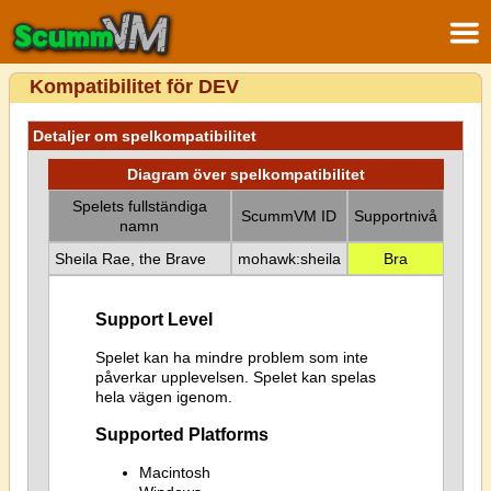
Kompatibilitet för DEV
Detaljer om spelkompatibilitet
Diagram över spelkompatibilitet
Spelets fullständiga
ScummVM ID
Supportnivå
namn
Sheila Rae, the Brave
mohawk:sheila
Bra
Support Level
Spelet kan ha mindre problem som inte
påverkar upplevelsen. Spelet kan spelas
hela vägen igenom.
Supported Platforms
Macintosh