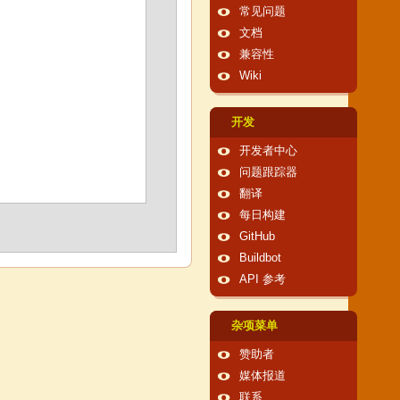
常见问题
文档
兼容性
Wiki
开发
开发者中心
问题跟踪器
翻译
每日构建
GitHub
Buildbot
API 参考
杂项菜单
赞助者
媒体报道
联系