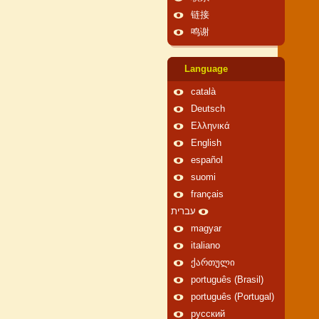
链接
鸣谢
Language
català
Deutsch
Ελληνικά
English
español
suomi
français
עברית
magyar
italiano
ქართული
português (Brasil)
português (Portugal)
русский