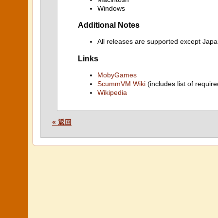
Windows
Additional Notes
All releases are supported except Ja
Links
MobyGames
ScummVM Wiki
(includes list of require
Wikipedia
« 返回