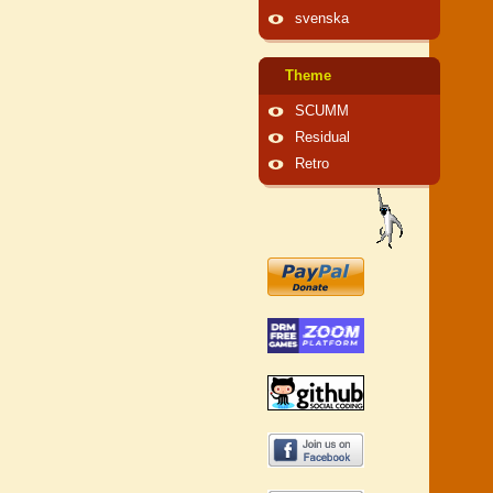
svenska
Theme
SCUMM
Residual
Retro