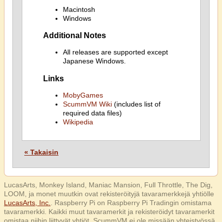
Macintosh
Windows
Additional Notes
All releases are supported except
Japanese Windows.
Links
MobyGames
ScummVM Wiki
(includes list of
required data files)
Wikipedia
« Takaisin
LucasArts, Monkey Island, Maniac Mansion, Full Throttle, The Dig,
LOOM, ja monet muutkin ovat rekisteröityjä tavaramerkkejä yhtiölle
LucasArts, Inc.
. Raspberry Pi on Raspberry Pi Tradingin omistama
tavaramerkki. Kaikki muut tavaramerkit ja rekisteröidyt tavaramerkit
omistaa niihin liittyvät yhtiöt. ScummVM ei ole missään yhteistyössä