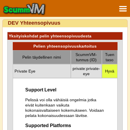
DEV Yhteensopivuus
Yksityiskohdat pelin yhteensopivuudesta
Pelien yhteensopivuuskartoitus
ScummVM-
Tuen
Pelin täydellinen nimi
tunnus (ID)
taso
private:private-
Private Eye
Hyvä
eye
Support Level
Pelissä voi olla vähäisiä ongelmia jotka
eivät kuitenkaan vaikuta
kokonaisvaltaiseen kokemukseen. Voidaan
pelata kokonaisuudessaan lävitse.
Supported Platforms