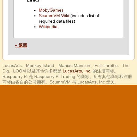
MobyGames
ScummVM Wiki
(includes list of
required data files)
Wikipedia
« 返回
LucasArts、Monkey Island、Maniac Mansion、Full Throttle、The
Dig、LOOM 以及其他许多都是
LucasArts, Inc.
的注册商标。
Raspberry Pi 是 Raspberry Pi Trading 的商标。所有其他商标和注册
商标由各自的公司拥有。ScummVM 与 LucasArts, Inc 无关。