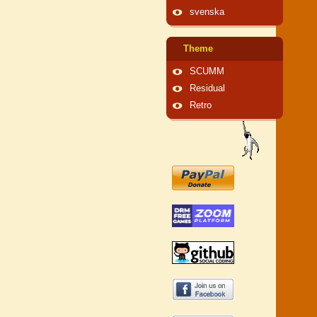
svenska
Theme
SCUMM
Residual
Retro