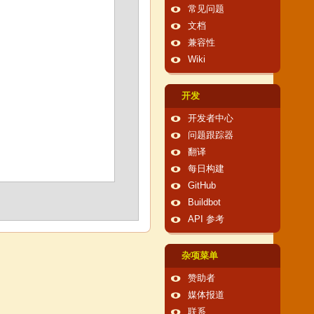
常见问题
文档
兼容性
Wiki
开发
开发者中心
问题跟踪器
翻译
每日构建
GitHub
Buildbot
API 参考
杂项菜单
赞助者
媒体报道
联系