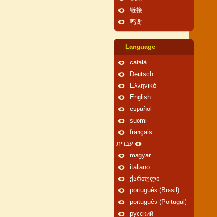
链接
鸣谢
Language
català
Deutsch
Ελληνικά
English
español
suomi
français
עברית
magyar
italiano
ქართული
português (Brasil)
português (Portugal)
русский