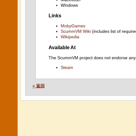
Windows
Links
MobyGames
ScummVM Wiki
(includes list of require
Wikipedia
Available At
The ScummVM project does not endorse any ind
Steam
« 返回