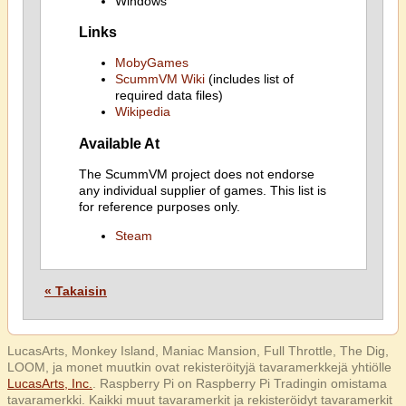
Windows
Links
MobyGames
ScummVM Wiki
(includes list of
required data files)
Wikipedia
Available At
The ScummVM project does not endorse
any individual supplier of games. This list is
for reference purposes only.
Steam
« Takaisin
LucasArts, Monkey Island, Maniac Mansion, Full Throttle, The Dig,
LOOM, ja monet muutkin ovat rekisteröityjä tavaramerkkejä yhtiölle
LucasArts, Inc.
. Raspberry Pi on Raspberry Pi Tradingin omistama
tavaramerkki. Kaikki muut tavaramerkit ja rekisteröidyt tavaramerkit