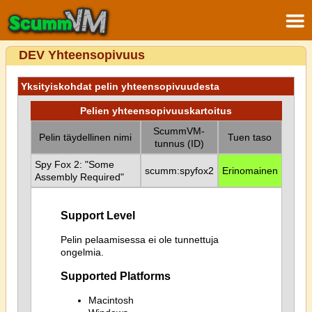
DEV Yhteensopivuus
Yksityiskohdat pelin yhteensopivuudesta
Pelien yhteensopivuuskartoitus
ScummVM-
Pelin täydellinen nimi
Tuen taso
tunnus (ID)
Spy Fox 2: "Some
scumm:spyfox2
Erinomainen
Assembly Required"
Support Level
Pelin pelaamisessa ei ole tunnettuja
ongelmia.
Supported Platforms
Macintosh