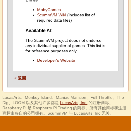
MobyGames
ScummVM Wiki
(includes list of
required data files)
Available At
The ScummVM project does not endorse
any individual supplier of games. This list is
for reference purposes only.
Developer's Website
« 返回
LucasArts、Monkey Island、Maniac Mansion、Full Throttle、The
Dig、LOOM 以及其他许多都是
LucasArts, Inc.
的注册商标。
Raspberry Pi 是 Raspberry Pi Trading 的商标。所有其他商标和注册
商标由各自的公司拥有。ScummVM 与 LucasArts, Inc 无关。