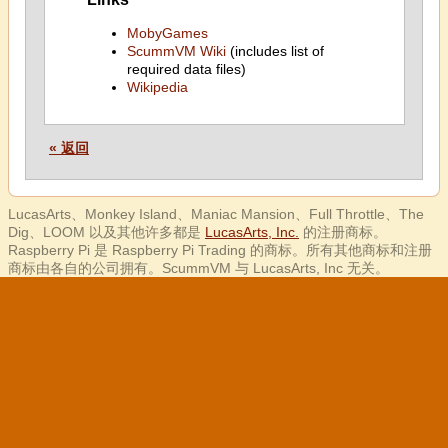
MobyGames
ScummVM Wiki
(includes list of
required data files)
Wikipedia
« 返回
LucasArts、Monkey Island、Maniac Mansion、Full Throttle、The
Dig、LOOM 以及其他许多都是
LucasArts, Inc.
的注册商标。
Raspberry Pi 是 Raspberry Pi Trading 的商标。所有其他商标和注册
商标由各自的公司拥有。ScummVM 与 LucasArts, Inc 无关。