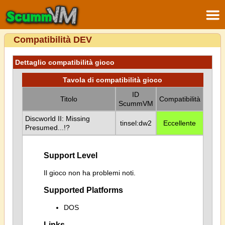
Compatibilità DEV
Dettaglio compatibilità gioco
Tavola di compatibilità gioco
ID
Titolo
Compatibilità
ScummVM
Discworld II: Missing
tinsel:dw2
Eccellente
Presumed...!?
Support Level
Il gioco non ha problemi noti.
Supported Platforms
DOS
Links