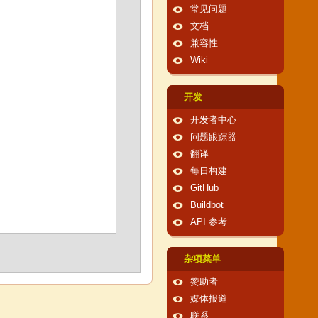
常见问题
文档
兼容性
Wiki
开发
开发者中心
问题跟踪器
翻译
每日构建
GitHub
Buildbot
API 参考
杂项菜单
赞助者
媒体报道
联系