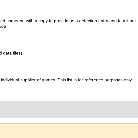
d someone with a copy to provide us a detection entry and test it out.
ode
d data files)
ividual supplier of games. This list is for reference purposes only.