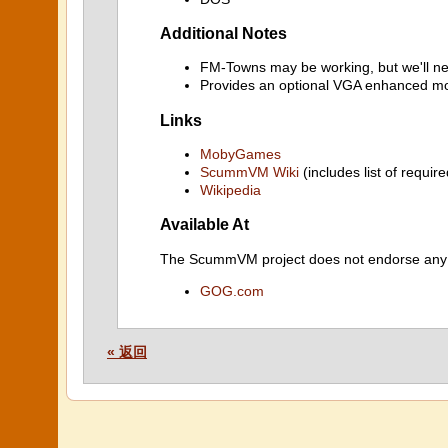
Additional Notes
FM-Towns may be working, but we'll nee
Provides an optional VGA enhanced m
Links
MobyGames
ScummVM Wiki
(includes list of require
Wikipedia
Available At
The ScummVM project does not endorse any ind
GOG.com
« 返回