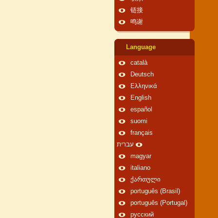
链接
鸣谢
Language
català
Deutsch
Ελληνικά
English
español
suomi
français
עברית
magyar
italiano
ქართული
português (Brasil)
português (Portugal)
русский