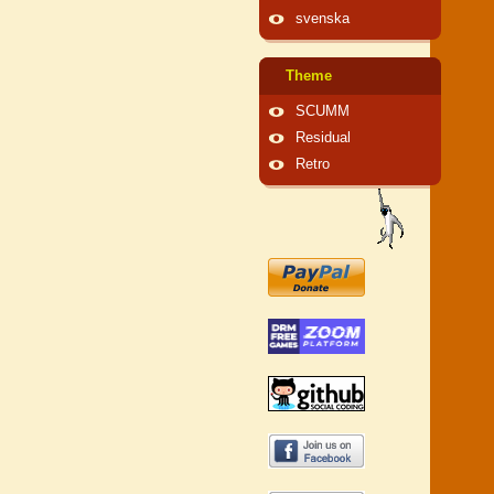
svenska
Theme
SCUMM
Residual
Retro