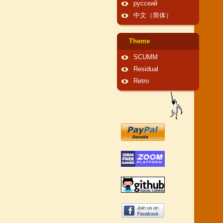
русский
中文（简体）
Theme
SCUMM
Residual
Retro