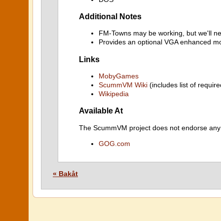
Additional Notes
FM-Towns may be working, but we'll nee
Provides an optional VGA enhanced m
Links
MobyGames
ScummVM Wiki
(includes list of require
Wikipedia
Available At
The ScummVM project does not endorse any ind
GOG.com
« Bakåt