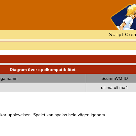
Script Crea
Diagram över spelkompatibilitet
diga namn
ScummVM ID
ultima:ultima4
kar upplevelsen. Spelet kan spelas hela vägen igenom.