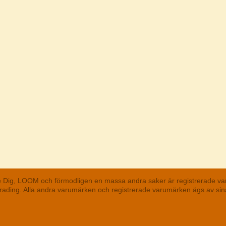
he Dig, LOOM och förmodligen en massa andra saker är registrerade va
 Trading. Alla andra varumärken och registrerade varumärken ägs av s