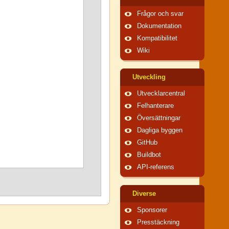
Frågor och svar
Dokumentation
Kompatibilitet
Wiki
Utveckling
Utvecklarcentral
Felhanterare
Översättningar
Dagliga byggen
GitHub
Buildbot
API-referens
Diverse
Sponsorer
Presstäckning