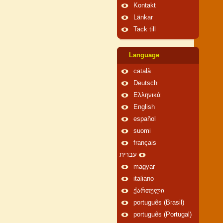
Kontakt
Länkar
Tack till
Language
català
Deutsch
Ελληνικά
English
español
suomi
français
עברית
magyar
italiano
ქართული
português (Brasil)
português (Portugal)