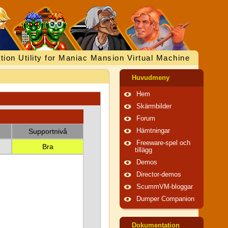
tion Utility for Maniac Mansion Virtual Machine
Huvudmeny
Hem
Skärmbilder
Forum
Supportnivå
Hämtningar
Freeware-spel och
Bra
tillägg
Demos
Director-demos
ScummVM-bloggar
Dumper Companion
Dokumentation