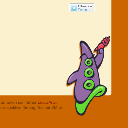
rumärken som tillhör
LucasArts,
ina respektive företag. ScummVM är