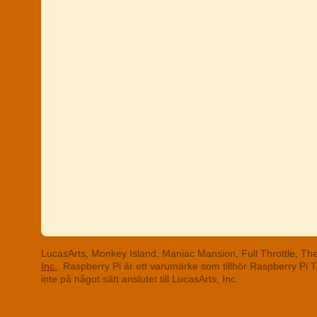
LucasArts, Monkey Island, Maniac Mansion, Full Throttle, T
Inc.
. Raspberry Pi är ett varumärke som tillhör Raspberry Pi
inte på något sätt anslutet till LucasArts, Inc.